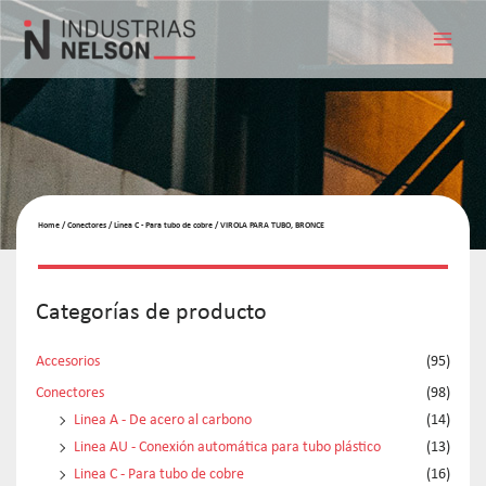
Home
/
Conectores
/
Linea C - Para tubo de cobre
/ VIROLA PARA TUBO, BRONCE
Categorías de producto
Accesorios
(95)
Conectores
(98)
Linea A - De acero al carbono
(14)
Linea AU - Conexión automática para tubo plástico
(13)
Linea C - Para tubo de cobre
(16)