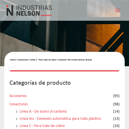
Home
/
Conectores
/
Linea C - Para tubo de cobre
/ Conector Tee macho lateral, Bronce
Categorías de producto
Accesorios
(95)
Conectores
(98)
Linea A - De acero al carbono
(14)
Linea AU - Conexión automática para tubo plástico
(13)
Linea C - Para tubo de cobre
(16)