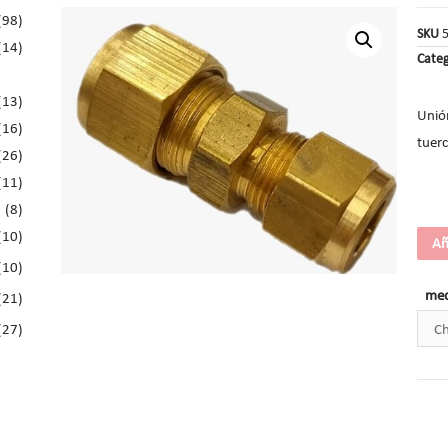
(98)
SKU
(14)
Categ
(13)
Unió
(16)
tuerc
(26)
(11)
(8)
(10)
Añ
(10)
med
(21)
(27)