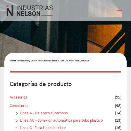
Home
/
Conectores
/
Linea C - Para tubo de cobre
/ TUERCAS PARA TUBO, BRONCE
Categorías de producto
Accesorios
(95)
Conectores
(98)
Linea A - De acero al carbono
(14)
Linea AU - Conexión automática para tubo plástico
(13)
Linea C - Para tubo de cobre
(16)