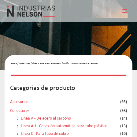
Home
/
Conectores
/
Linea A - De acero al carbono
/ Unión cruz cuatro tubos,A.Carbono
Categorías de producto
Accesorios
(95)
Conectores
(98)
Linea A - De acero al carbono
(14)
Linea AU - Conexión automática para tubo plástico
(13)
Linea C - Para tubo de cobre
(16)