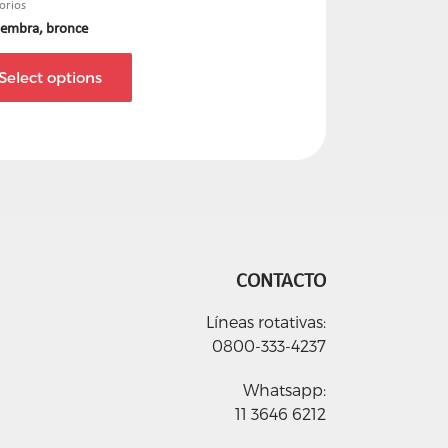
orios
Hembra, bronce
Select options
CONTACTO
Líneas rotativas:
0800-333-4237
Whatsapp:
11 3646 6212