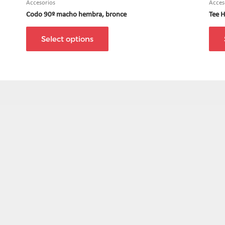
Accesorios
Acces
Codo 90º macho hembra, bronce
Tee 
Select options