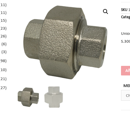
(11)
SKU
(11)
Categ
(15)
(23)
Unio
(26)
S.300
(6)
(3)
(98)
(10)
Añ
(21)
ME
(27)