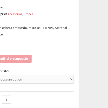
121BE
ories
Accesorios
,
Bronce
n cabeza embutida, rosca BSPT o NPT, Material
ce.
adir al presupuesto
DIDAS