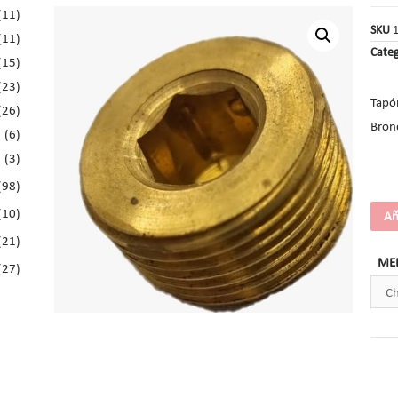
(11)
SKU
(11)
Categ
(15)
(23)
Tapó
(26)
Bron
(6)
(3)
(98)
(10)
Añ
(21)
ME
(27)