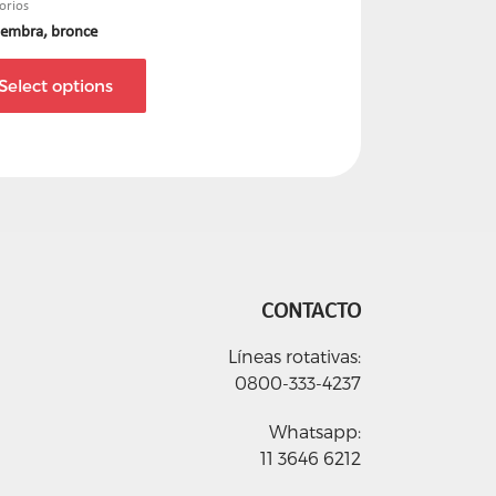
orios
Hembra, bronce
Select options
CONTACTO
Líneas rotativas:
0800-333-4237
Whatsapp:
11 3646 6212