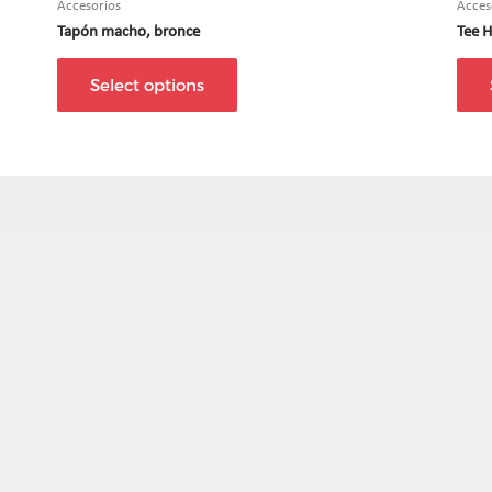
Accesorios
Acces
Tapón macho, bronce
Tee 
Select options