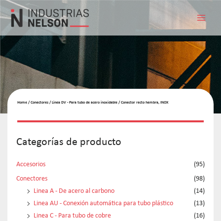
Home
/
Conectores
/
Linea DV - Para tubo de acero inoxidable
/ Conector recto hembra, INOX
Categorías de producto
Accesorios
(95)
Conectores
(98)
Linea A - De acero al carbono
(14)
Linea AU - Conexión automática para tubo plástico
(13)
Linea C - Para tubo de cobre
(16)