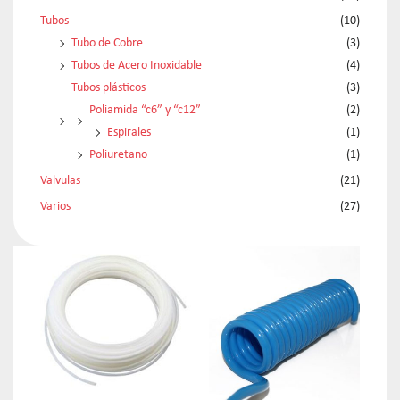
Tubos
(10)
Tubo de Cobre
(3)
Tubos de Acero Inoxidable
(4)
Tubos plásticos
(3)
Poliamida “c6” y “c12”
(2)
Espirales
(1)
Poliuretano
(1)
Valvulas
(21)
Varios
(27)