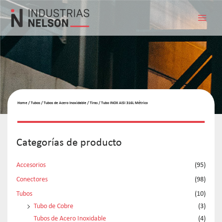
Home
/
Tubos
/
Tubos de Acero Inoxidable
/
Tiras
/ Tubo INOX AISI 316L Métrico
Categorías de producto
Accesorios
(95)
Conectores
(98)
Tubos
(10)
Tubo de Cobre
(3)
Tubos de Acero Inoxidable
(4)