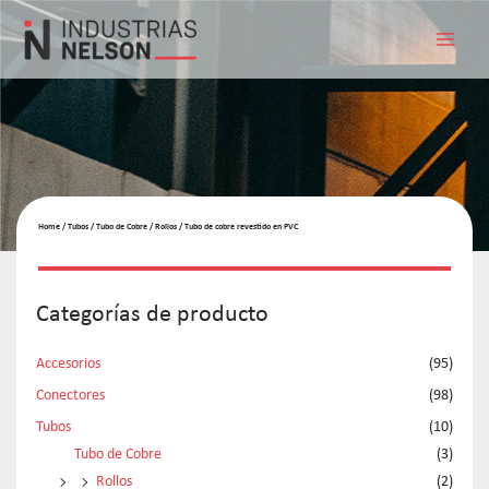
Home
/
Tubos
/
Tubo de Cobre
/
Rollos
/ Tubo de cobre revestido en PVC
Categorías de producto
Accesorios
(95)
Conectores
(98)
Tubos
(10)
Tubo de Cobre
(3)
Rollos
(2)