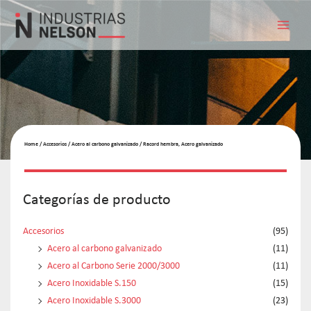
Home
/
Accesorios
/
Acero al carbono galvanizado
/ Racord hembra, Acero galvanizado
Categorías de producto
Accesorios
(95)
Acero al carbono galvanizado
(11)
Acero al Carbono Serie 2000/3000
(11)
Acero Inoxidable S.150
(15)
Acero Inoxidable S.3000
(23)