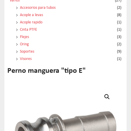
Varios
(27)
Accesorios para tubos
(2)
Acople a levas
(8)
Acople rapido
(1)
Cinta PTFE
(1)
Flejes
(3)
Oring
(2)
Soportes
(9)
Visores
(1)
Perno manguera "tipo E"