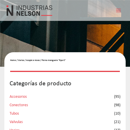
Home
/
Varios
/
Acople a levas
/ Perno manguera “tipo E”
Categorías de producto
Accesorios
(95)
Conectores
(98)
Tubos
(10)
Valvulas
(21)