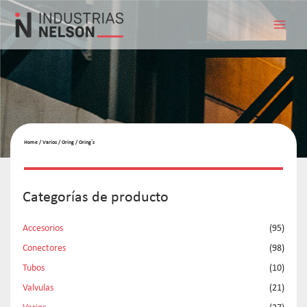
Home
/
Varios
/
Oring
/ Oring´s
Categorías de producto
Accesorios
(95)
Conectores
(98)
Tubos
(10)
Valvulas
(21)