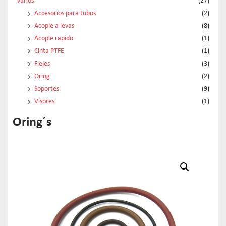
Varios
(27)
Accesorios para tubos
(2)
Acople a levas
(8)
Acople rapido
(1)
Cinta PTFE
(1)
Flejes
(3)
Oring
(2)
Soportes
(9)
Visores
(1)
Oring´s