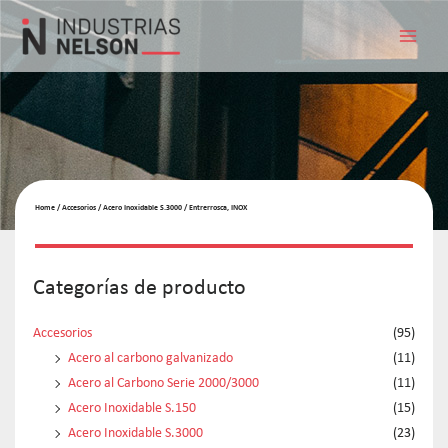
Home
/
Accesorios
/
Acero Inoxidable S.3000
/ Entrerrosca, INOX
Categorías de producto
Accesorios
(95)
Acero al carbono galvanizado
(11)
Acero al Carbono Serie 2000/3000
(11)
Acero Inoxidable S.150
(15)
Acero Inoxidable S.3000
(23)